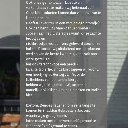
Ook onze gehaktballen, kipsaté en
varkenshaas saté maken wij helemaal zelf.
Onze kip producten komen dan van onze vaste
kippen poelier.
Heeft u liever trek in een vers belegd broodje?
Ook dan bent u bij Snackbar Gebroeders
Joosen aan het juiste adres want, onze zachte
broodjes en
stokbroodjes worden vers geleverd door onze
bakker. Doordat wij uitsluitend met producten
werken van de beste kwaliteit, kunt ook aan
onze gezellige
bar ook terecht voor een heerlijk
kwaliteitsbiertje. Sinds kort tappen wij voor u
een heerlijk glas Hertog Jan. Voor de
liefhebbers van een ander biertje
hebben wij ook gedacht. Wij schenken
namelijk ook blikjes Jupiler, Heineken en Radler
bier.
Kortom, genoeg redenen om eens langs te
komen bij Snackbar Gebroeders Joosen,
waarin wij u graag kennis
laten maken met onze verse zelf gemaakte
friet en/of zelf gemaakte snack.